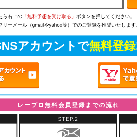
たら右上の
「無料予想を受け取る」
ボタンを押してください。
リーメール（gmailやyahoo等）でのご登録を推奨いたします
SNSアカウントで
無料登録
レープロ無料会員登録までの流れ
STEP.2