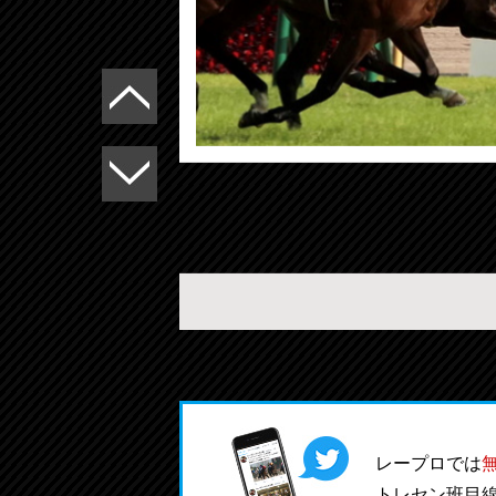
レープロでは