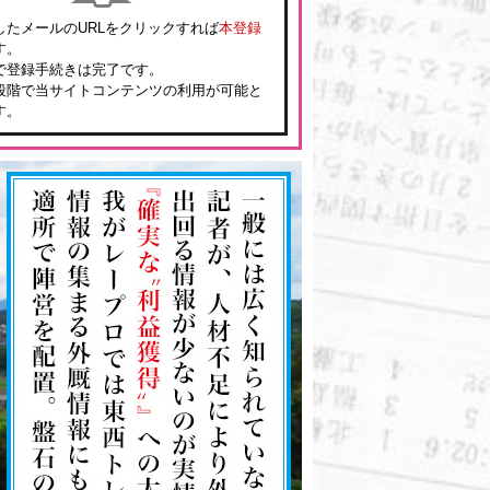
したメールのURLをクリックすれば
本登録
す。
で登録手続きは完了です。
段階で当サイトコンテンツの利用が可能と
す。