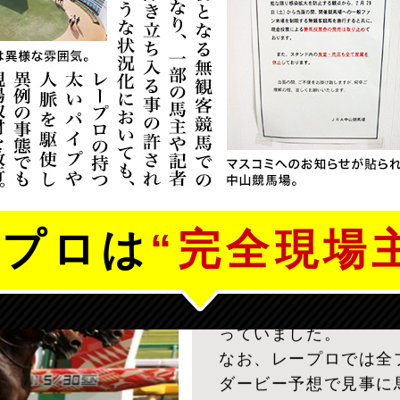
門賞 が行われる。
日本競馬界の悲願とも
ープロは
“完全現場
年は #クロワデュノー
アロヒアリイ の3頭が
欧州での前哨戦を勝利
高まっている。
9日