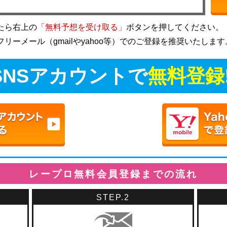
たら右上の
「無料予想を受け取る」
ボタンを押してください。
リーメール（gmailやyahoo等）でのご登録を推奨いたします
SNSアカウントで
無料登録
レープロ無料会員登録までの流れ
STEP.2