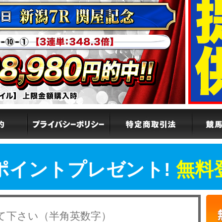
ポイントプレゼント!
無料