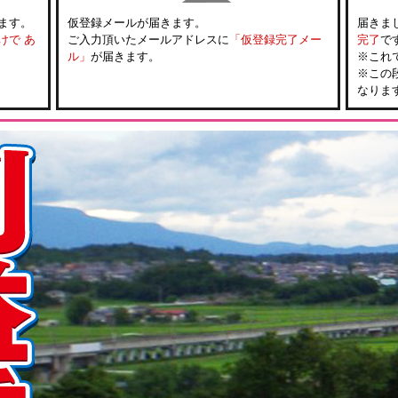
ます。
仮登録メールが届きます。
届きま
けで あ
ご入力頂いたメールアドレスに
「仮登録完了メー
完了
で
ル」
が届きます。
※これ
※この
なりま