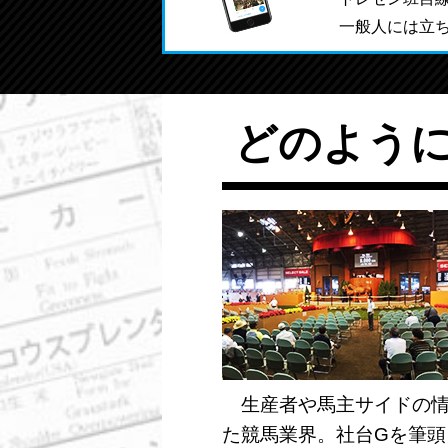
トレセン班目
一般人には立ち
どのように
前哨戦の日経賞では3着に敗
ア だが、当時の陣営から聞
どうか」という率直な不安。
遠いデキだったのならば敗戦
生産者や馬主サイドの
が叩き良化型で、一度使われ
た競馬業界。社台Gを筆頭