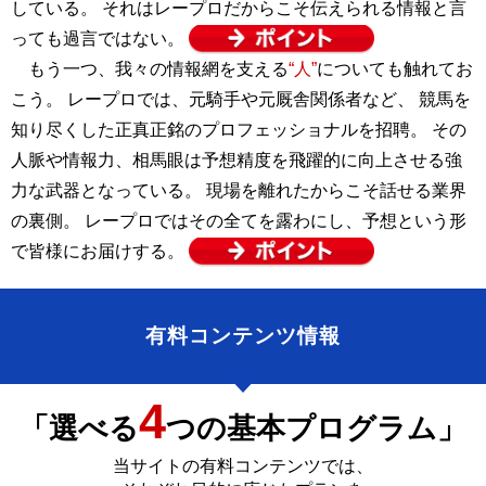
している。 それはレープロだからこそ伝えられる情報と言
っても過言ではない。
もう一つ、我々の情報網を支える
“人”
についても触れてお
こう。 レープロでは、元騎手や元厩舎関係者など、 競馬を
知り尽くした正真正銘のプロフェッショナルを招聘。 その
人脈や情報力、相馬眼は予想精度を飛躍的に向上させる強
力な武器となっている。 現場を離れたからこそ話せる業界
の裏側。 レープロではその全てを露わにし、予想という形
で皆様にお届けする。
有料コンテンツ情報
4
「選べる
つの基本プログラム」
当サイトの有料コンテンツでは、