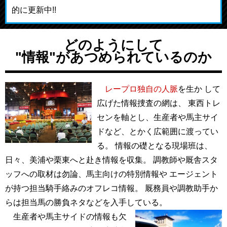
的に更新中!!
どのようにして
"情報"があつめられているのか
レープロ独自の人脈
を生か して
広げた情報捜査の網は、 東西トレ
センを軸とし、生産者や馬主サイ
ドなど、とかく広範囲に渡ってい
る。 情報の礎となる現場班は、
日々、美浦や栗東へと赴き情報を収集。 調教師や厩舎スタ
ッフへの取材は勿論、馬主向けの特別情報や エージェント
が持つ担当騎手絡みのオフレコ情報。 厩務員や調教助手か
らは担当馬の勝負ネタなどを入手している。
生産者や馬主サイドの情報も欠