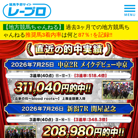
【地方競馬ちゃんねる】
過去3ヶ月での地方競馬ち
ゃんねる
推奨馬3着内率
は何と
87％↑を記録!!