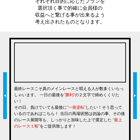
それぞれ目的に応じたプランを
選択頂く事で的確に会員様の
収益へと繋げる事が出来るよう
考え出されたものとなります。
で
最終レースこそ真のメインレースと唱える人が数多くいらっ
手
と
しゃいます。 一日の最後を
“勝利”
の２文字で締めくくりた
的
壊
い！
競
い
その日、負けていても最後に
“一発逆転”
したい！そう思って
の
いるのであればこちら！ 当日の馬場状態は勿論の事、その後
のレース展開等も、しっかりと加味した上で選定した
“最上
のレース１鞍”
をご提供致します！