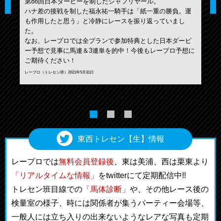
第88回日本ダービーを制したシャフリヤール。
ハナ差の接戦を制した福永祐一騎手は「紙一重の勝負。運
も作用したと思う」と冷静にレースを振り返っていまし
チ
レ
た。
なお、レープロでは全プランで参加特典とした日本ダービ
ー予想で見事に馬連＆3連単を的中！今後もレープロ予想に
ご期待ください！
レープロ（トレセン班）2021年5月31日
東西トレセン【生】情報
レープロでは
無料会員登録後
、東は美浦、西は栗東より
「リアルタイムな情報」
をtwitterにて定期配信中!!
トレセン班目線での
「馬体診断」
や、その他レース後の
検量室の様子、時には関係者が集うパーティー会場等、
一般人には立ち入りの出来ないようなレアな写真も定期