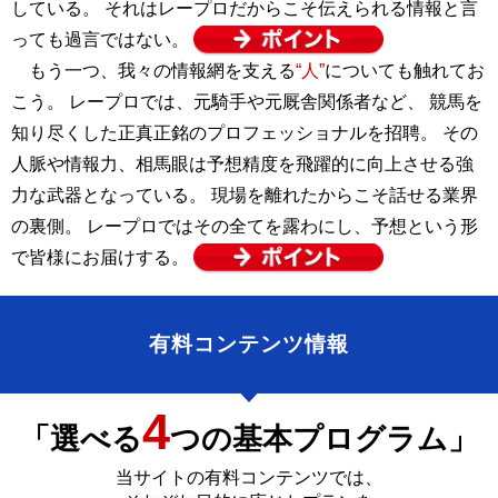
している。 それはレープロだからこそ伝えられる情報と言
っても過言ではない。
もう一つ、我々の情報網を支える
“人”
についても触れてお
こう。 レープロでは、元騎手や元厩舎関係者など、 競馬を
知り尽くした正真正銘のプロフェッショナルを招聘。 その
人脈や情報力、相馬眼は予想精度を飛躍的に向上させる強
力な武器となっている。 現場を離れたからこそ話せる業界
の裏側。 レープロではその全てを露わにし、予想という形
で皆様にお届けする。
有料コンテンツ情報
4
「選べる
つの基本プログラム」
当サイトの有料コンテンツでは、