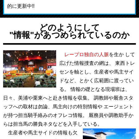
的に更新中!!
どのようにして
"情報"があつめられているのか
レープロ独自の人脈
を生か して
広げた情報捜査の網は、 東西トレ
センを軸とし、生産者や馬主サイ
ドなど、とかく広範囲に渡ってい
る。 情報の礎となる現場班は、
日々、美浦や栗東へと赴き情報を収集。 調教師や厩舎スタ
ッフへの取材は勿論、馬主向けの特別情報や エージェント
が持つ担当騎手絡みのオフレコ情報。 厩務員や調教助手か
らは担当馬の勝負ネタなどを入手している。
生産者や馬主サイドの情報も欠