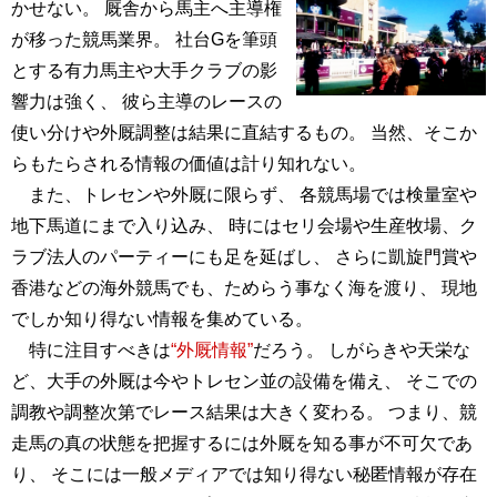
かせない。 厩舎から馬主へ主導権
が移った競馬業界。 社台Gを筆頭
とする有力馬主や大手クラブの影
響力は強く、 彼ら主導のレースの
使い分けや外厩調整は結果に直結するもの。 当然、そこか
らもたらされる情報の価値は計り知れない。
また、トレセンや外厩に限らず、 各競馬場では検量室や
地下馬道にまで入り込み、 時にはセリ会場や生産牧場、ク
ラブ法人のパーティーにも足を延ばし、 さらに凱旋門賞や
香港などの海外競馬でも、ためらう事なく海を渡り、 現地
でしか知り得ない情報を集めている。
特に注目すべきは
“外厩情報”
だろう。 しがらきや天栄な
ど、大手の外厩は今やトレセン並の設備を備え、 そこでの
調教や調整次第でレース結果は大きく変わる。 つまり、競
走馬の真の状態を把握するには外厩を知る事が不可欠であ
り、 そこには一般メディアでは知り得ない秘匿情報が存在