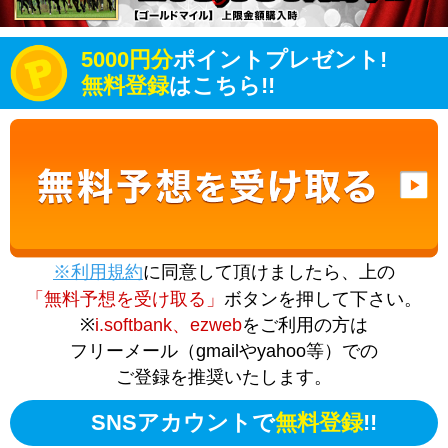
5000円分
ポイントプレゼント!
無料登録
はこちら!!
※利用規約
に同意して頂けましたら、上の
「無料予想を受け取る」
ボタンを押して下さい。
※
i.softbank、ezweb
をご利用の方は
フリーメール（gmailやyahoo等）での
ご登録を推奨いたします。
SNSアカウントで
無料登録
!!