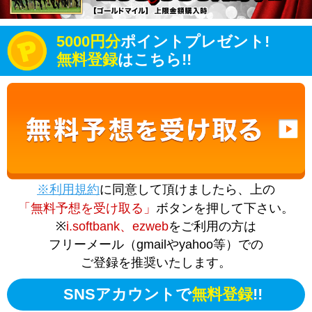
5000円分
ポイントプレゼント!
無料登録
はこちら!!
※利用規約
に同意して頂けましたら、上の
「無料予想を受け取る」
ボタンを押して下さい。
※
i.softbank、ezweb
をご利用の方は
フリーメール（gmailやyahoo等）での
ご登録を推奨いたします。
SNSアカウントで
無料登録
!!