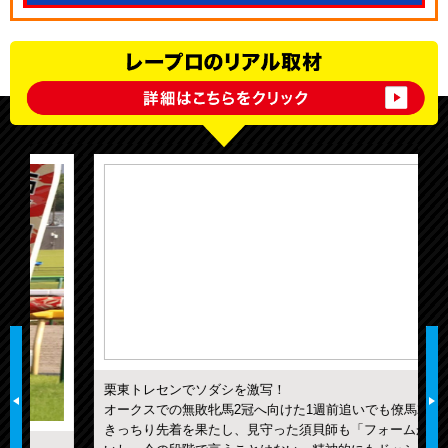
栗東トレセンでソダシを激写！
オークスでの無敗牝馬2冠へ向けた1週前追いでも僚馬2頭に
きっちり先着を果たし、見守った須貝師も「フォームがい