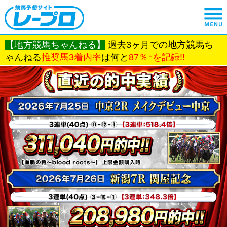
【地方競馬ちゃんねる】
過去3ヶ月での地方競馬ち
ゃんねる
推奨馬3着内率
は何と
87％↑を記録!!