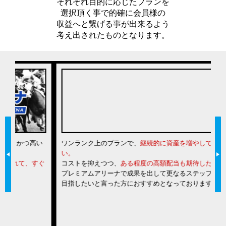
それぞれ目的に応じたプランを
選択頂く事で的確に会員様の
収益へと繋げる事が出来るよう
考え出されたものとなります。
い
ワンランク上のプランで、
継続的に資産を増やしていきた
一
い。
は
ぐ
コストを抑えつつ、
ある程度の高額配当も期待したい。
な
プレミアムアリーナで成果を出して更なるステップアップを
力
目指したいと言った方におすすめとなっております。
る
当