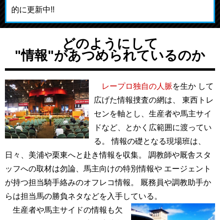
的に更新中!!
どのようにして
"情報"があつめられているのか
レープロ独自の人脈
を生か して
広げた情報捜査の網は、 東西トレ
センを軸とし、生産者や馬主サイ
ドなど、とかく広範囲に渡ってい
る。 情報の礎となる現場班は、
日々、美浦や栗東へと赴き情報を収集。 調教師や厩舎スタ
ッフへの取材は勿論、馬主向けの特別情報や エージェント
が持つ担当騎手絡みのオフレコ情報。 厩務員や調教助手か
らは担当馬の勝負ネタなどを入手している。
生産者や馬主サイドの情報も欠