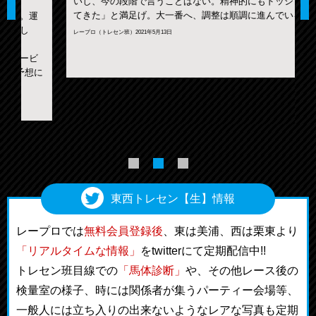
いし、今の段階で言うことはない。精神的にもドッシリし
てきた」と満足げ。大一番へ、調整は順調に進んでいる。
レープロ（トレセン班）2021年5月13日
に
レ
東西トレセン【生】情報
レープロでは
無料会員登録後
、東は美浦、西は栗東より
「リアルタイムな情報」
をtwitterにて定期配信中!!
トレセン班目線での
「馬体診断」
や、その他レース後の
検量室の様子、時には関係者が集うパーティー会場等、
一般人には立ち入りの出来ないようなレアな写真も定期