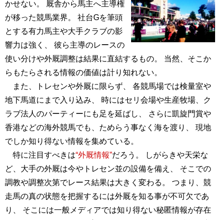
かせない。 厩舎から馬主へ主導権
が移った競馬業界。 社台Gを筆頭
とする有力馬主や大手クラブの影
響力は強く、 彼ら主導のレースの
使い分けや外厩調整は結果に直結するもの。 当然、そこか
らもたらされる情報の価値は計り知れない。
また、トレセンや外厩に限らず、 各競馬場では検量室や
地下馬道にまで入り込み、 時にはセリ会場や生産牧場、ク
ラブ法人のパーティーにも足を延ばし、 さらに凱旋門賞や
香港などの海外競馬でも、ためらう事なく海を渡り、 現地
でしか知り得ない情報を集めている。
特に注目すべきは
“外厩情報”
だろう。 しがらきや天栄な
ど、大手の外厩は今やトレセン並の設備を備え、 そこでの
調教や調整次第でレース結果は大きく変わる。 つまり、競
走馬の真の状態を把握するには外厩を知る事が不可欠であ
り、 そこには一般メディアでは知り得ない秘匿情報が存在