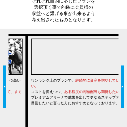
それぞれ目的に応じたプランを
選択頂く事で的確に会員様の
収益へと繋げる事が出来るよう
考え出されたものとなります。
い
ワンランク上のプランで、
継続的に資産を増やしていきた
一
い。
は
ぐ
コストを抑えつつ、
ある程度の高額配当も期待したい。
な
プレミアムアリーナで成果を出して更なるステップアップを
力
目指したいと言った方におすすめとなっております。
る
当