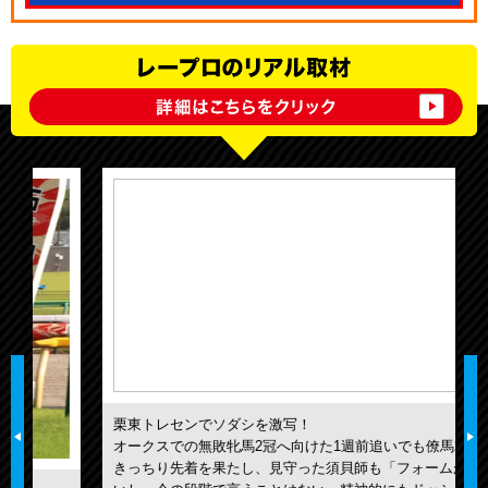
栗東トレセンでソダシを激写！
オークスでの無敗牝馬2冠へ向けた1週前追いでも僚馬2頭に
きっちり先着を果たし、見守った須貝師も「フォームがい