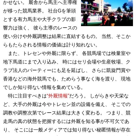
かせない。 厩舎から馬主へ主導権
が移った競馬業界。 社台Gを筆頭
とする有力馬主や大手クラブの影
響力は強く、 彼ら主導のレースの
使い分けや外厩調整は結果に直結するもの。 当然、そこか
らもたらされる情報の価値は計り知れない。
また、トレセンや外厩に限らず、 各競馬場では検量室や
地下馬道にまで入り込み、 時にはセリ会場や生産牧場、ク
ラブ法人のパーティーにも足を延ばし、 さらに凱旋門賞や
香港などの海外競馬でも、ためらう事なく海を渡り、 現地
でしか知り得ない情報を集めている。
特に注目すべきは
“外厩情報”
だろう。 しがらきや天栄な
ど、大手の外厩は今やトレセン並の設備を備え、 そこでの
調教や調整次第でレース結果は大きく変わる。 つまり、競
走馬の真の状態を把握するには外厩を知る事が不可欠であ
り、 そこには一般メディアでは知り得ない秘匿情報が存在