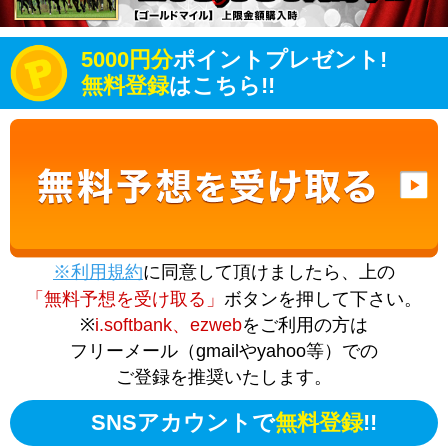
5000円分
ポイントプレゼント!
無料登録
はこちら!!
※利用規約
に同意して頂けましたら、上の
「無料予想を受け取る」
ボタンを押して下さい。
※
i.softbank、ezweb
をご利用の方は
フリーメール（gmailやyahoo等）での
ご登録を推奨いたします。
SNSアカウントで
無料登録
!!