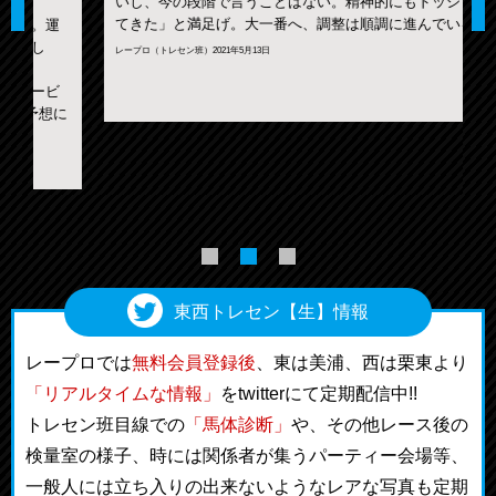
いし、今の段階で言うことはない。精神的にもドッシリし
てきた」と満足げ。大一番へ、調整は順調に進んでいる。
レープロ（トレセン班）2021年5月13日
に
レ
東西トレセン【生】情報
レープロでは
無料会員登録後
、東は美浦、西は栗東より
「リアルタイムな情報」
をtwitterにて定期配信中!!
トレセン班目線での
「馬体診断」
や、その他レース後の
検量室の様子、時には関係者が集うパーティー会場等、
一般人には立ち入りの出来ないようなレアな写真も定期