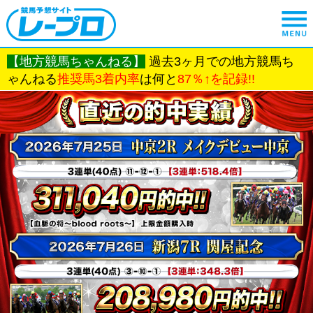
【地方競馬ちゃんねる】
過去3ヶ月での地方競馬ち
ゃんねる
推奨馬3着内率
は何と
87％↑を記録!!