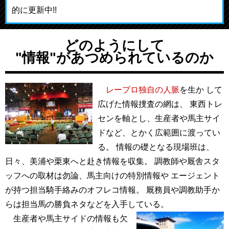
的に更新中!!
どのようにして
"情報"があつめられているのか
レープロ独自の人脈
を生か して
広げた情報捜査の網は、 東西トレ
センを軸とし、生産者や馬主サイ
ドなど、とかく広範囲に渡ってい
る。 情報の礎となる現場班は、
日々、美浦や栗東へと赴き情報を収集。 調教師や厩舎スタ
ッフへの取材は勿論、馬主向けの特別情報や エージェント
が持つ担当騎手絡みのオフレコ情報。 厩務員や調教助手か
らは担当馬の勝負ネタなどを入手している。
生産者や馬主サイドの情報も欠