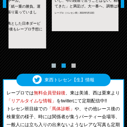
いし、今の段階で言うことはない。精神的にもドッシリし
てきた」と満足げ。大一番へ、調整は順調に進んでいる。
レープロ（トレセン班）2021年5月13日
に
レ
東西トレセン【生】情報
レープロでは
無料会員登録後
、東は美浦、西は栗東より
「リアルタイムな情報」
をtwitterにて定期配信中!!
トレセン班目線での
「馬体診断」
や、その他レース後の
検量室の様子、時には関係者が集うパーティー会場等、
一般人には立ち入りの出来ないようなレアな写真も定期