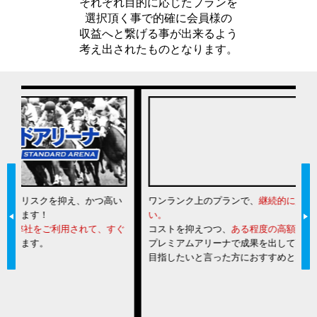
それぞれ目的に応じたプランを
選択頂く事で的確に会員様の
収益へと繋げる事が出来るよう
考え出されたものとなります。
い
ワンランク上のプランで、
継続的に資産を増やしていきた
一
い。
は
ぐ
コストを抑えつつ、
ある程度の高額配当も期待したい。
な
プレミアムアリーナで成果を出して更なるステップアップを
力
目指したいと言った方におすすめとなっております。
る
当