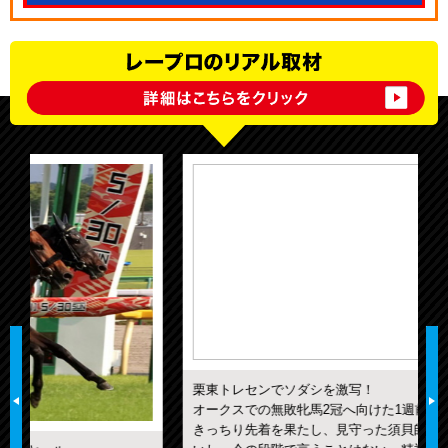
栗東トレセンでソダシを激写！
オークスでの無敗牝馬2冠へ向けた1週前追いでも僚馬2頭に
きっちり先着を果たし、見守った須貝師も「フォームがい