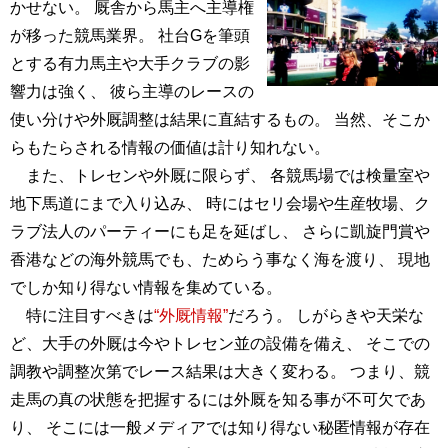
かせない。 厩舎から馬主へ主導権
が移った競馬業界。 社台Gを筆頭
とする有力馬主や大手クラブの影
響力は強く、 彼ら主導のレースの
使い分けや外厩調整は結果に直結するもの。 当然、そこか
らもたらされる情報の価値は計り知れない。
また、トレセンや外厩に限らず、 各競馬場では検量室や
地下馬道にまで入り込み、 時にはセリ会場や生産牧場、ク
ラブ法人のパーティーにも足を延ばし、 さらに凱旋門賞や
香港などの海外競馬でも、ためらう事なく海を渡り、 現地
でしか知り得ない情報を集めている。
特に注目すべきは
“外厩情報”
だろう。 しがらきや天栄な
ど、大手の外厩は今やトレセン並の設備を備え、 そこでの
調教や調整次第でレース結果は大きく変わる。 つまり、競
走馬の真の状態を把握するには外厩を知る事が不可欠であ
り、 そこには一般メディアでは知り得ない秘匿情報が存在