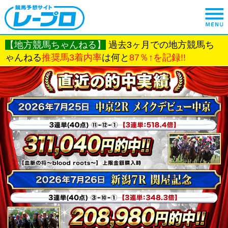
【地方競馬ちゃんねる】
過去3ヶ月での地方競馬ち
ゃんねる
推奨馬3着内率
は何と
87％↑を記録!!