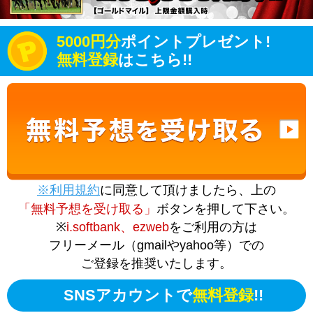
5000円分
ポイントプレゼント!
無料登録
はこちら!!
※利用規約
に同意して頂けましたら、上の
「無料予想を受け取る」
ボタンを押して下さい。
※
i.softbank、ezweb
をご利用の方は
フリーメール（gmailやyahoo等）での
ご登録を推奨いたします。
SNSアカウントで
無料登録
!!