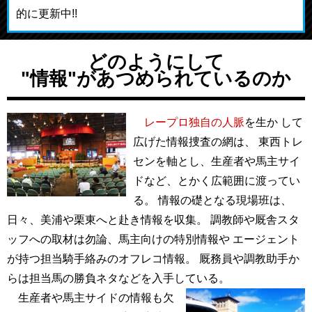
的に更新中!!
どのようにして
"情報"があつめられているのか
レープロ独自の人脈
を生か して
広げた情報捜査の網は、 東西トレ
センを軸とし、生産者や馬主サイ
ドなど、とかく広範囲に渡ってい
る。 情報の礎となる現場班は、
日々、美浦や栗東へと赴き情報を収集。 調教師や厩舎スタ
ッフへの取材は勿論、馬主向けの特別情報や エージェント
が持つ担当騎手絡みのオフレコ情報。 厩務員や調教助手か
らは担当馬の勝負ネタなどを入手している。
生産者や馬主サイドの情報も欠