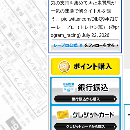
気の支持を集めてきた素質馬が
一気の連勝で初タイトルを狙
う。
pic.twitter.com/DlbQ9vk71C
— レープロ（トレセン班） (@pr
ogram_racing)
July 22, 2026