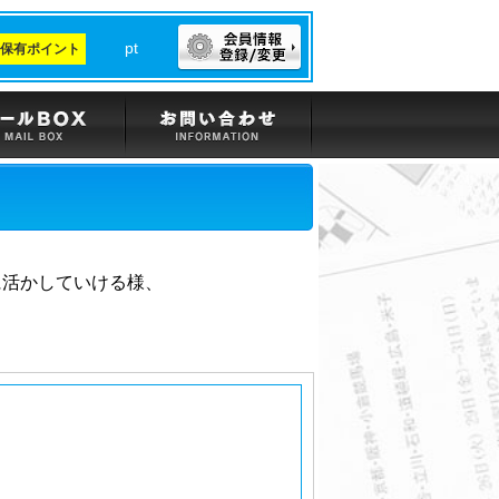
pt
保有ポイント
。
に活かしていける様、