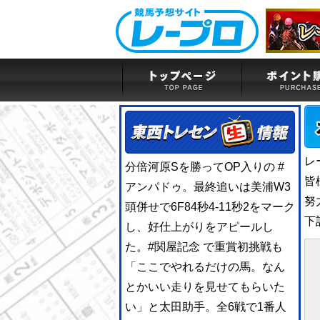
レ
分倍河原Sを勝ってOP入りの
#
皆
アンパドゥ
。最終追いは美浦W3
努
頭併せで6F84秒4-11秒2をマーク
下
し、好仕上がりをアピールし
た。
#関屋記念
で重賞初挑戦も
「ここでやれるだけの馬。なん
とかいい走りを見せてもらいた
い」と太田助手。全6戦で1番人